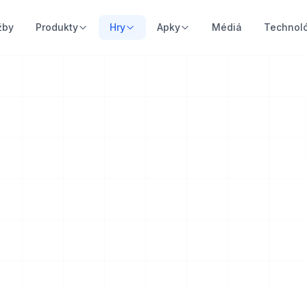
žby
Produkty
Hry
Apky
Médiá
Technol