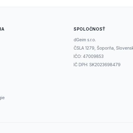
IA
SPOLOČNOSŤ
dGeim s.r.o.
ČSLA 1279, Šoporňa, Slovens
IČO: 47009853
IČ DPH: SK2023698479
gie