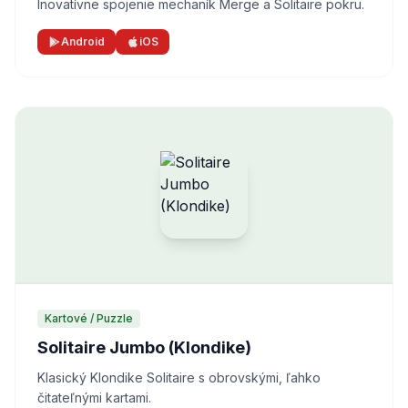
Inovatívne spojenie mechaník Merge a Solitaire pokru.
Android
iOS
Kartové / Puzzle
Solitaire Jumbo (Klondike)
Klasický Klondike Solitaire s obrovskými, ľahko
čitateľnými kartami.