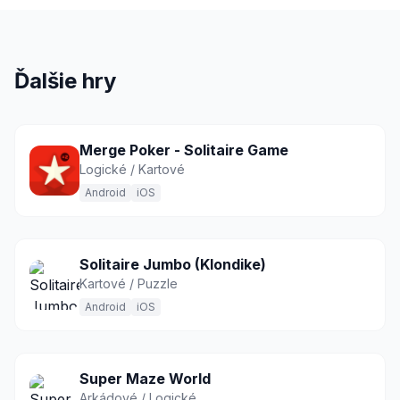
Ďalšie hry
Merge Poker - Solitaire Game
Logické / Kartové
Android
iOS
Solitaire Jumbo (Klondike)
Kartové / Puzzle
Android
iOS
Super Maze World
Arkádové / Logické