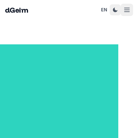
dGeim
EN