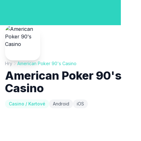
Hry
American Poker 90's Casino
American Poker 90's
Casino
Casino / Kartové
Android
iOS