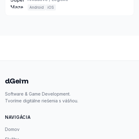
Android
iOS
dGeim
Software & Game Development.
Tvoríme digitálne riešenia s vášňou.
NAVIGÁCIA
Domov