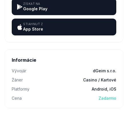
ZÍSKAŤ NA
Google Play
STIAHNUŤ Z
App Store
Informácie
Vývojár
dGeim s.r.o.
Žáner
Casino / Kartové
Platformy
Android, iOS
Cena
Zadarmo